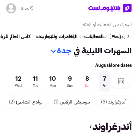
جدة
الفعاليات
المغامرات والتجارب
كأس العالم للريا
الصفحة الرئيسية
الفعاليات
السهرات الليلية
رجوع
السهرات الليلية في
جدة
August
More dates
13
12
11
10
9
8
7
hu
Wed
Tue
Mon
Sun
Sat
Fri
أندرغراوند
(5)
موسيقى الرقص
(1)
نوادي الشاطئ
(2)
أندرغراوند