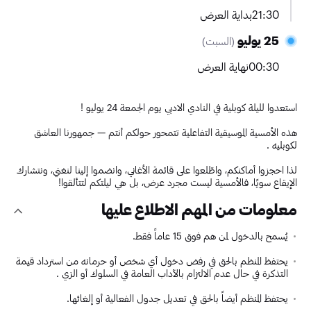
21:30
بداية العرض
25 يوليو
(السبت)
00:30
نهاية العرض
استعدوا لليلة كوبلية في النادي الادبي يوم الجمعة 24 يوليو !
هذه الأمسية الموسيقية التفاعلية تتمحور حولكم أنتم — جمهورنا العاشق
لكوبليه .
لذا احجزوا أماكنكم، واطّلعوا على قائمة الأغاني، وانضموا إلينا لنغني، ونتشارك
الإيقاع سويًا، فالأمسية ليست مجرد عرض، بل هي ليلتكم لتتألقوا!
معلومات من المهم الاطلاع عليها
يُسمح بالدخول لمن هم فوق 15 عاماً فقط.
يحتفظ المنظم بالحق في رفض دخول أي شخص أو حرمانه من استرداد قيمة
التذكرة في حال عدم الالتزام بالآداب العامة في السلوك أو الزي .
يحتفظ المنظم أيضاً بالحق في تعديل جدول الفعالية أو إلغائها.