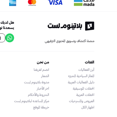
هل لديك أ
يسعدنا تو
منصة اكتشاف وتسويق المحتوى الترفيهي
الفئات
من نحن
أبرز الفعاليات
انضم لفريقنا
المعالم السياحية المميزة
الشعار
دليل الفعاليات العربية
مدونة بلاتينوم لِست
الحفلات الموسيقية
آخر الأخبار
الحفلات العربية
الشروط والأحكام
العروض والمسرحيات
مركز المساعدة لبلاتينوم لِست
اظهار الكل
خريطة الموقع