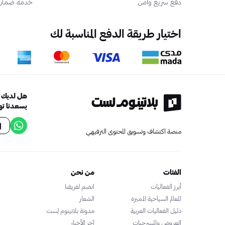
دفع سريع وآمن
خدمة ضمان ا
اختيار طريقة الدفع المناسبة لك
هل لديك أ
يسعدنا تو
منصة اكتشاف وتسويق المحتوى الترفيهي
الفئات
من نحن
أبرز الفعاليات
انضم لفريقنا
المعالم السياحية المميزة
الشعار
دليل الفعاليات العربية
مدونة بلاتينوم لِست
العروض والمسرحيات
آخر الأخبار