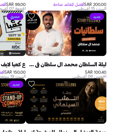
200.00 SAR
أفضل المقاعد متاحة
99.00 SAR
أفضل
السبت 15 أغسطس
الجمعة 07 أغسطس
جديد
حصري
ليلة السلطان محمد ال سلطان في جدة
ع كعبا لايف 
100.40 SAR
150.00 SAR
أفض
الخميس 06 أغسطس
السبت 19 سبتمبر
جديد
ورشة التمثيل السينمائي للمخرجة لنا قمصاني في جدة
ليلة ستاندا