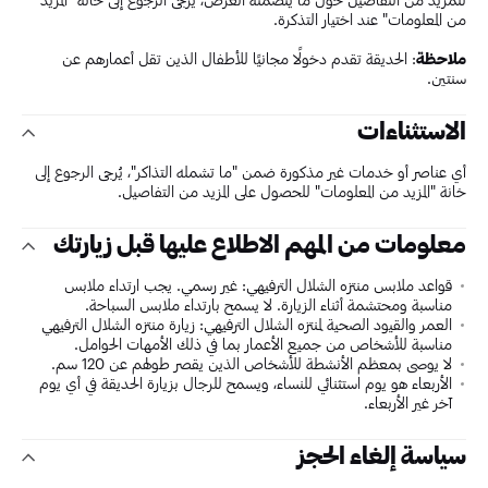
من المعلومات" عند اختيار التذكرة.
ملاحظة
: الحديقة تقدم دخولًا مجانيًا للأطفال الذين تقل أعمارهم عن
سنتين.
الاستثناءات
أي عناصر أو خدمات غير مذكورة ضمن "ما تشمله التذاكر"، يُرجى الرجوع إلى
خانة "المزيد من المعلومات" للحصول على المزيد من التفاصيل.
معلومات من المهم الاطلاع عليها قبل زيارتك
قواعد ملابس منتزه الشلال الترفيهي: غير رسمي. يجب ارتداء ملابس
مناسبة ومحتشمة أثناء الزيارة. لا يسمح بارتداء ملابس السباحة.
العمر والقيود الصحية لمنتزه الشلال الترفيهي: زيارة منتزه الشلال الترفيهي
مناسبة للأشخاص من جميع الأعمار بما في ذلك الأمهات الحوامل.
لا يوصى بمعظم الأنشطة للأشخاص الذين يقصر طولهم عن 120 سم.
الأربعاء هو يوم استثنائي للنساء، ويسمح للرجال بزيارة الحديقة في أي يوم
آخر غير الأربعاء.
سياسة إلغاء الحجز