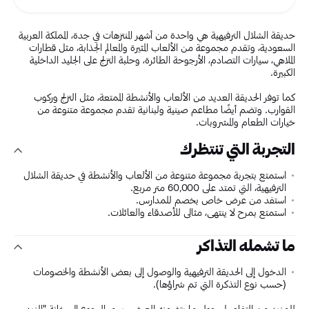
حديقة الشلال الترفيهية هي واحدة من أشهر المنتزهات في جدة، المملكة العربية
السعودية، وتقدم مجموعة من الألعاب المثيرة والمعالم الجذابة، مثل قطارات
الملاهي، سيارات التصادم، الأرجوحة الطائرة، وحلبة التزلج على الجليد الداخلية
الكبيرة.
كما توفر الحديقة العديد من الألعاب والأنشطة الممتعة، مثل التزلج وركوب
القوارب. وتضم أيضًا مطاعم صينية ولبنانية تقدم مجموعة متنوعة من
خيارات الطعام والمشروبات.
التجربة التي تنتظرك
استمتع بتجربة مجموعة متنوعة من الألعاب والأنشطة في حديقة الشلال
الترفيهية، التي تمتد على 60,000 متر مربع.
استفد من عرض خاص بخصم للمدارس.
استمتع بمرح لا ينتهي، مثالي للأصدقاء والعائلات.
ما تشمله التذاكر
الدخول إلى الحديقة الترفيهية والوصول إلى بعض الأنشطة والخصومات
(حسب نوع التذكرة التي تم شراؤها).
للمزيد من التفاصيل حول ما يتضمنه العرض، يرجى الرجوع إلى خانة "المزيد