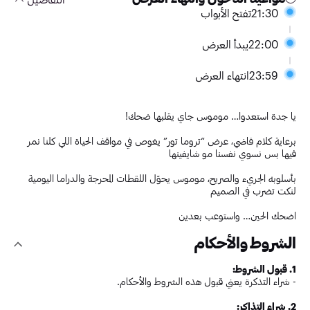
21:30
تفتح الأبواب
22:00
يبدأ العرض
23:59
انتهاء العرض
يا جدة استعدوا… موموس جاي يقلبها ضحك!
برعاية كلام فاضي، عرض “تروما تور” يغوص في مواقف الحياة اللي كلنا نمر
فيها بس نسوي نفسنا مو شايفينها
بأسلوبه الجريء والصريح، موموس يحوّل اللقطات المحرجة والدراما اليومية
لنكت تضرب في الصميم
اضحك الحين… واستوعب بعدين
الشروط والأحكام
1. قبول الشروط:
- شراء التذكرة يعني قبول هذه الشروط والأحكام.
2. شراء التذاكر: