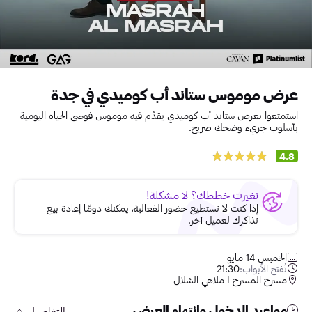
عرض موموس ستاند أب كوميدي في جدة
استمتعوا بعرض ستاند أب كوميدي يقدّم فيه موموس فوضى الحياة اليومية
بأسلوب جريء وضحك صريح.
4.8
تغيرت خططك؟ لا مشكلة!
إذا كنت لا تستطيع حضور الفعالية، يمكنك دومًا إعادة بيع
تذاكرك لعميل آخر.
الخميس 14 مايو
تُفتح الأبواب:
21:30
مسرح المسرح l ملاهي الشلال
مواعيد الدخول وانتهاء العرض
التفاصيل