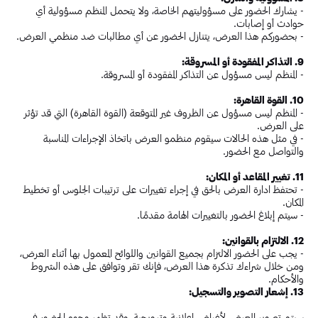
- يشارك الحضور على مسؤوليتهم الخاصة، ولا يتحمل المنظم مسؤولية أي
حوادث أو إصابات.
- بحضوركم هذا العرض، يتنازل الحضور عن أي مطالبات ضد منظمي العرض.
9. التذاكر المفقودة أو المسروقة:
- المنظم ليس مسؤول عن التذاكر المفقودة أو المسروقة.
10. القوة القاهرة:
- المنظم ليس مسؤول عن الظروف غير المتوقعة (القوة القاهرة) التي قد تؤثر
على العرض.
- في مثل هذه الحالات سيقوم منظمو العرض باتخاذ الإجراءات المناسبة
والتواصل مع الحضور.
11. تغيير المقاعد أو المكان:
- تحتفظ ادارة العرض بالحق في إجراء تغييرات على ترتيبات الجلوس أو تخطيط
المكان.
- سيتم إبلاغ الحضور بالتغييرات الهامة مقدمًا.
12. الالتزام بالقوانين:
- يجب على الحضور الالتزام بجميع القوانين واللوائح المعمول بها أثناء العرض،
ومن خلال شراءك تذكرة هذا العرض، فإنك تقر وتوافق على هذه الشروط
والأحكام.
13. إشعار التصوير والتسجيل:
سيتم تصوير العرض لأغراض إعلانية وترويجية، وقد تظهر وجوه الحضور في